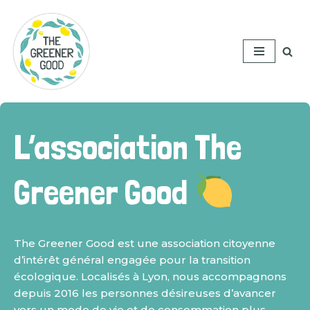
Aller
au
contenu
L’association The
Greener Good
The Greener Good est une association citoyenne
d’intérêt général engagée pour la transition
écologique. Localisés à Lyon, nous accompagnons
depuis 2016 les personnes désireuses d’avancer
vers un mode de vie et de consommation plus