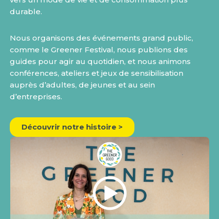
durable.
Nous organisons des événements grand public,
comme le Greener Festival, nous publions des
guides pour agir au quotidien, et nous animons
conférences, ateliers et jeux de sensibilisation
auprès d’adultes, de jeunes et au sein
d’entreprises.
Découvrir notre histoire >