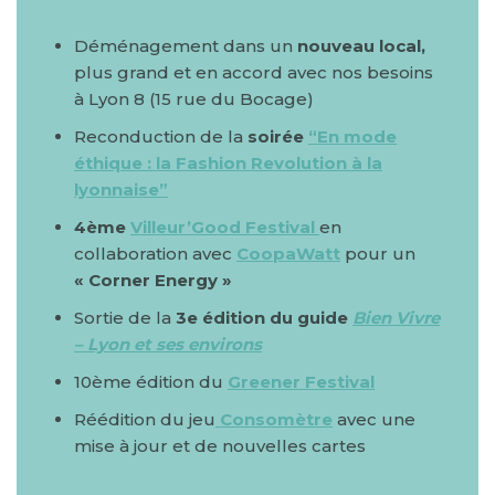
Déménagement dans un
nouveau local,
plus grand et en accord avec nos besoins
à Lyon 8 (15 rue du Bocage)
Reconduction de la
soirée
“En mode
éthique : la Fashion Revolution à la
lyonnaise”
4ème
Villeur’Good Festival
en
collaboration avec
CoopaWatt
pour un
« Corner Energy »
Sortie de la
3e édition du guide
Bien Vivre
– Lyon et ses environs
10ème édition du
Greener Festival
Réédition du jeu
Consomètre
avec une
mise à jour et de nouvelles cartes