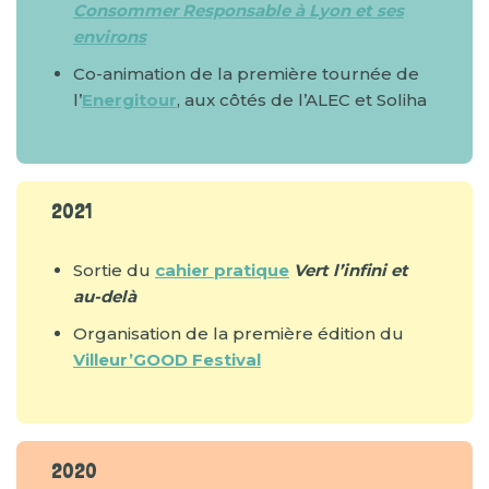
Consommer Responsable à Lyon et ses
environs
Co-animation de la première tournée de
l’
Energitour
, aux côtés de l’ALEC et Soliha
2021
Sortie du
cahier pratique
Vert l’infini et
au-delà
Organisation de la première édition du
Villeur’GOOD Festival
2020