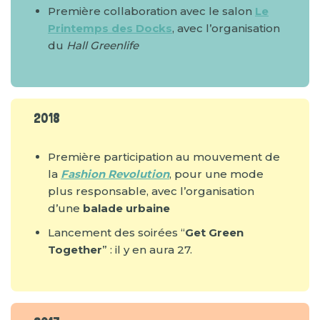
Première collaboration avec le salon
Le
Printemps des Docks
, avec l’organisation
du
Hall Greenlife
2018
Première participation au mouvement de
la
Fashion Revolution
, pour une mode
plus responsable, avec l’organisation
d’une
balade urbaine
Lancement des soirées “
Get Green
Together
” : il y en aura 27.