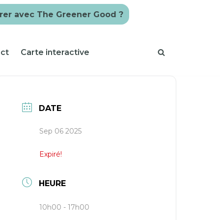
rer avec The Greener Good ?
ct
Carte interactive
DATE
Sep 06 2025
Expiré!
HEURE
10h00 - 17h00