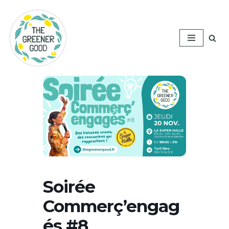
Aller
au
contenu
Soirée
Commerç’engag
és #8