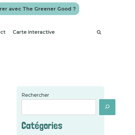
rer avec The Greener Good ?
ct
Carte interactive
Rechercher
Catégories