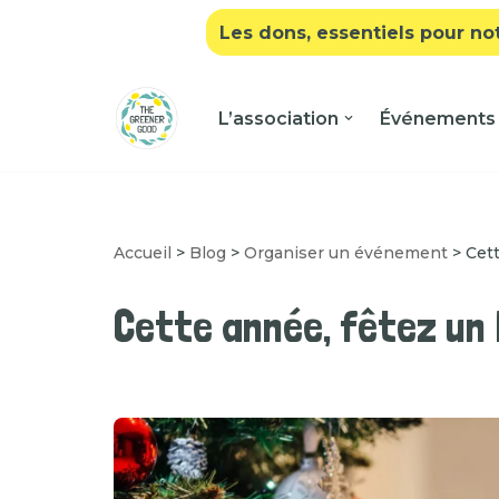
Les dons, essentiels pour no
Aller
au
L’association
Événements
contenu
Accueil
>
Blog
>
Organiser un événement
>
Cet
Cette année, fêtez un 